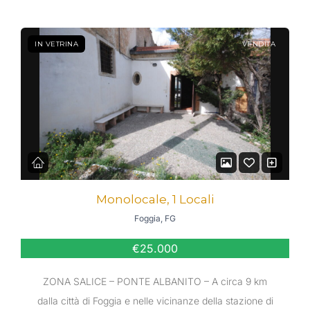
IN VETRINA
VENDITA
Monolocale, 1 Locali
Foggia, FG
€25.000
ZONA SALICE – PONTE ALBANITO – A circa 9 km
dalla città di Foggia e nelle vicinanze della stazione di