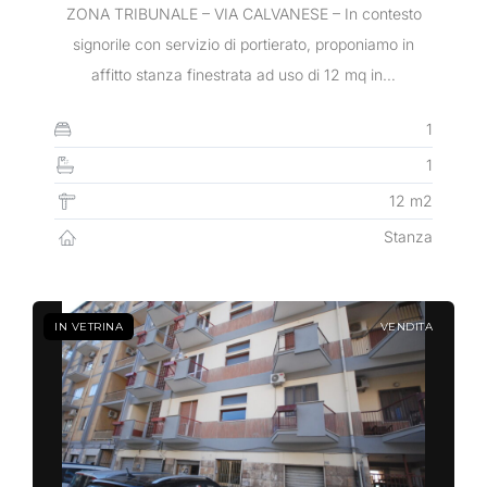
Nome utente
ZONA TRIBUNALE – VIA CALVANESE – In contesto
signorile con servizio di portierato, proponiamo in
affitto stanza finestrata ad uso di 12 mq in…
Password
1
1
12 m2
LOGIN
Stanza
Hai perso la password?
IN VETRINA
VENDITA