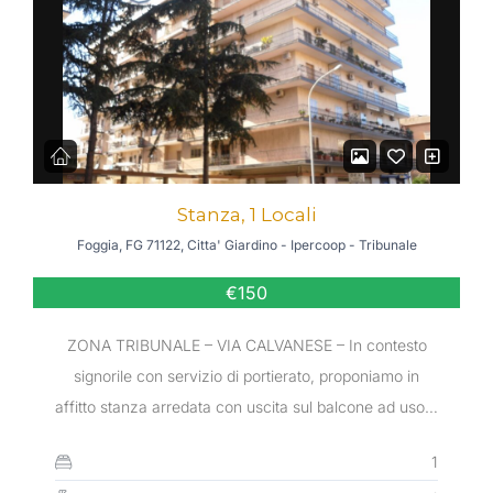
Stanza, 1 Locali
Foggia, FG 71122, Citta' Giardino - Ipercoop - Tribunale
€150
ZONA TRIBUNALE – VIA CALVANESE – In contesto
signorile con servizio di portierato, proponiamo in
affitto stanza arredata con uscita sul balcone ad uso…
1