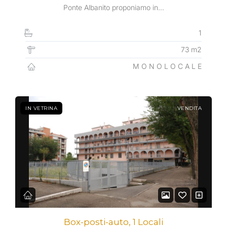
Ponte Albanito proponiamo in…
1
73 m2
M O N O L O C A L E
IN VETRINA
VENDITA
Box-posti-auto, 1 Locali