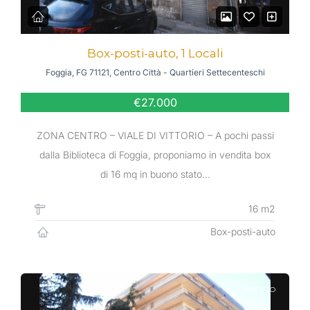
Box-posti-auto, 1 Locali
Foggia, FG 71121, Centro Città - Quartieri Settecenteschi
€27.000
ZONA CENTRO – VIALE DI VITTORIO – A pochi passi
dalla Biblioteca di Foggia, proponiamo in vendita box
di 16 mq in buono stato…
16 m2
Box-posti-auto
AFFITTO