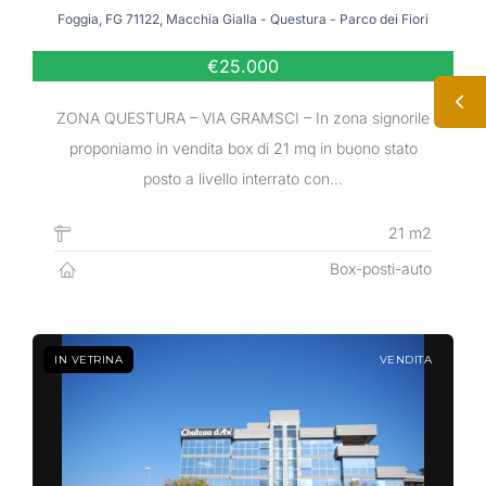
Foggia, FG 71122, Macchia Gialla - Questura - Parco dei Fiori
€25.000
ZONA QUESTURA – VIA GRAMSCI – In zona signorile
proponiamo in vendita box di 21 mq in buono stato
posto a livello interrato con…
21 m2
Box-posti-auto
IN VETRINA
VENDITA