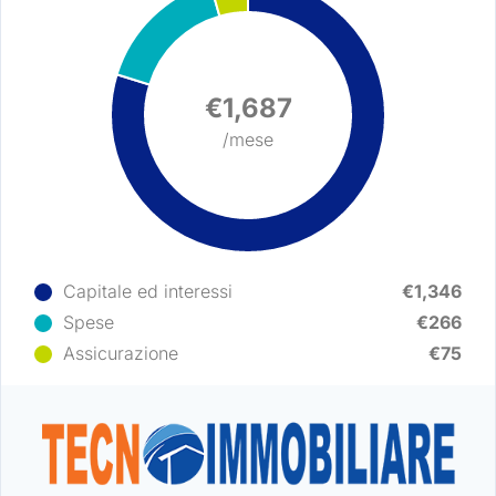
Log in
€1,687
/mese
Non hai un account?
Sign Up
Nome utente
Password
Capitale ed interessi
€1,346
Spese
€266
Assicurazione
€75
LOGIN
Hai perso la password?