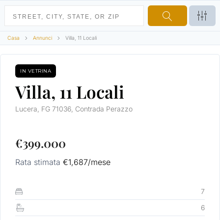
Casa
Annunci
Villa, 11 Locali
IN VETRINA
VENDITA
Villa, 11 Locali
Lucera, FG 71036, Contrada Perazzo
€399.000
Rata stimata
€1,687
/mese
7
6