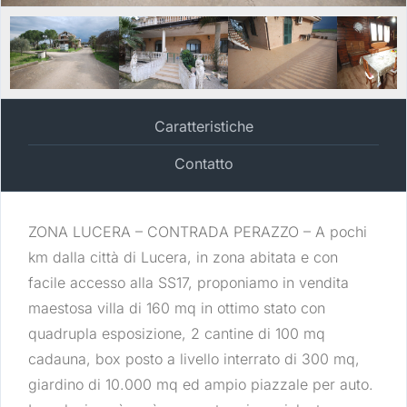
Caratteristiche
Contatto
ZONA LUCERA – CONTRADA PERAZZO – A pochi
km dalla città di Lucera, in zona abitata e con
facile accesso alla SS17, proponiamo in vendita
maestosa villa di 160 mq in ottimo stato con
quadrupla esposizione, 2 cantine di 100 mq
cadauna, box posto a livello interrato di 300 mq,
giardino di 10.000 mq ed ampio piazzale per auto.