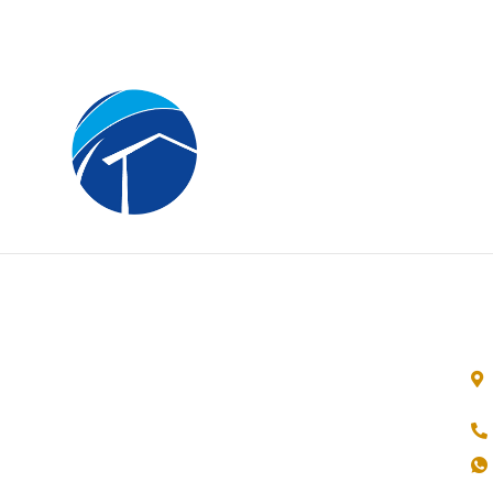
Immobili
Link rapidi
C
Foggia
Homepage
Lucera
Privacy Policy