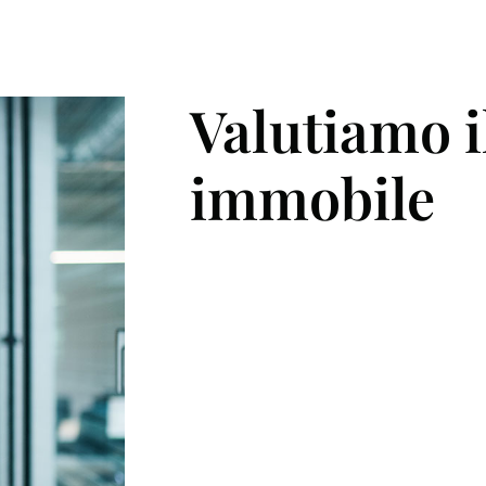
Log in
Valutiamo i
Non hai un account?
Sign Up
Nome utente
immobile
Password
LOGIN
Hai perso la password?