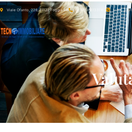
Viale Ofanto, 228, 71122 Foggia FG
(+39) 0881331162
(+39) 349
Valut