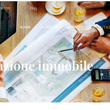
Fb
Ig
1867701
HOME
VENDITA
AFFITTO
VALUTAZ
azione immobile