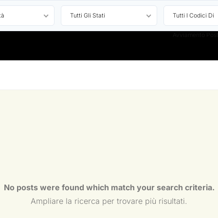
tà
Tutti Gli Stati
Tutti I Codici Di
Avviamento Post
No posts were found which match your search criteria.
Ampliare la ricerca per trovare più risultati.