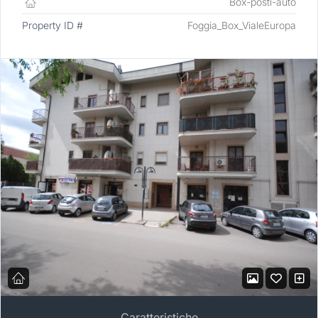
Box-posti-auto
Property ID #
Foggia_Box_VialeEuropa
Caratteristiche