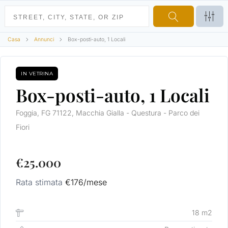
Casa
Annunci
Box-posti-auto, 1 Locali
IN VETRINA
VENDITA
Box-posti-auto, 1 Locali
Foggia, FG 71122, Macchia Gialla - Questura - Parco dei
Fiori
€25.000
Rata stimata
€176
/mese
18 m2