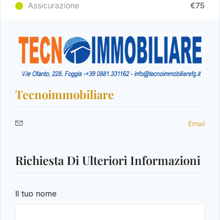
Assicurazione
€75
Log in
Non hai un account?
Sign Up
Tecnoimmobiliare
Nome utente
Email
Password
Richiesta Di Ulteriori Informazioni
Il tuo nome
LOGIN