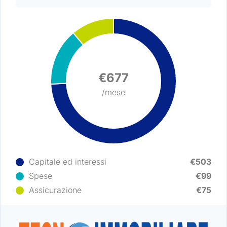
€677
/mese
Log in
Non hai un account?
Sign Up
Capitale ed interessi
€503
Spese
€99
Nome utente
Assicurazione
€75
Password