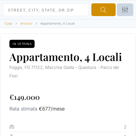
Casa
Annunci
Appartamento, 4 Locali
IN VETRINA
VENDITA
Appartamento, 4 Locali
Foggia, FG 71122, Macchia Gialla - Questura - Parco dei
Fiori
€149.000
Rata stimata
€677
/mese
2