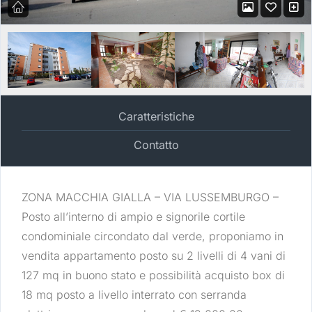
Caratteristiche
Contatto
ZONA MACCHIA GIALLA – VIA LUSSEMBURGO –
Posto all’interno di ampio e signorile cortile
condominiale circondato dal verde, proponiamo in
vendita appartamento posto su 2 livelli di 4 vani di
127 mq in buono stato e possibilità acquisto box di
18 mq posto a livello interrato con serranda