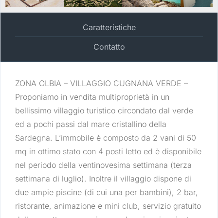
Caratteristiche
Contatto
ZONA OLBIA – VILLAGGIO CUGNANA VERDE –
Proponiamo in vendita multiproprietà in un
bellissimo villaggio turistico circondato dal verde
ed a pochi passi dal mare cristallino della
Sardegna. L’immobile è composto da 2 vani di 50
mq in ottimo stato con 4 posti letto ed è disponibile
nel periodo della ventinovesima settimana (terza
settimana di luglio). Inoltre il villaggio dispone di
due ampie piscine (di cui una per bambini), 2 bar,
ristorante, animazione e mini club, servizio gratuito