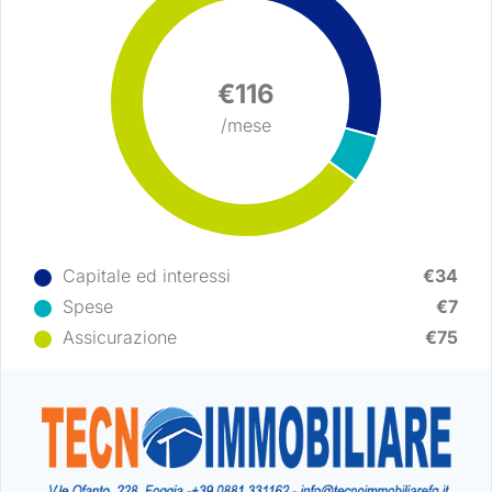
€116
/mese
Capitale ed interessi
€34
Spese
€7
Assicurazione
€75
Log in
Non hai un account?
Sign Up
Nome utente