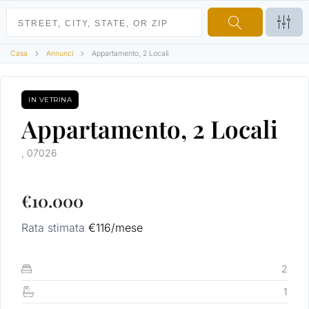
Casa
Annunci
Appartamento, 2 Locali
IN VETRINA
VENDITA
Appartamento, 2 Locali
, 07026
€10.000
Rata stimata
€116
/mese
2
1