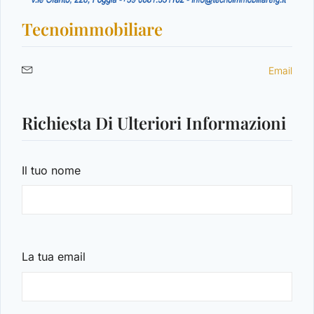
Tecnoimmobiliare
Password
Email
Richiesta Di Ulteriori Informazioni
LOGIN
Hai perso la password?
Il tuo nome
La tua email