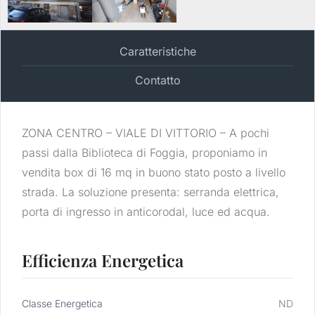
Caratteristiche
Contatto
ZONA CENTRO – VIALE DI VITTORIO – A pochi
passi dalla Biblioteca di Foggia, proponiamo in
vendita box di 16 mq in buono stato posto a livello
strada. La soluzione presenta: serranda elettrica,
porta di ingresso in anticorodal, luce ed acqua.
Efficienza Energetica
Classe Energetica
ND