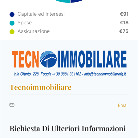
Capitale ed interessi
€91
Spese
€18
Assicurazione
€75
Log in
Non hai un account?
Sign Up
Tecnoimmobiliare
Nome utente
Email
Password
Richiesta Di Ulteriori Informazioni