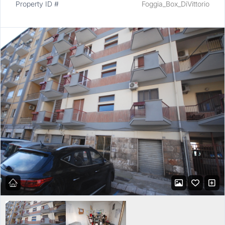
Property ID #
Foggia_Box_DiVittorio