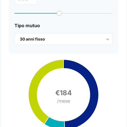
Tipo mutuo
30 anni fisso
€184
/mese