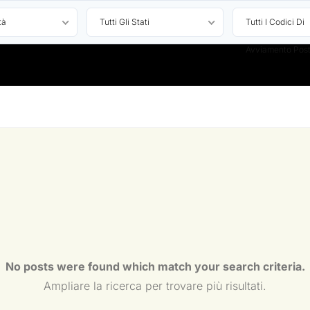
tà
Tutti Gli Stati
Tutti I Codici Di
Avviamento Post
No posts were found which match your search criteria.
Ampliare la ricerca per trovare più risultati.